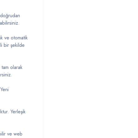
zi doğrudan
ilirsiniz.
ak ve otomatik
i bir şekilde
a tam olarak
rsiniz.
 Yeni
tur. Yerleşik
ilir ve web