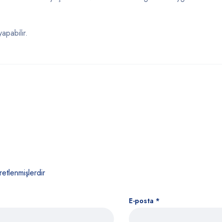
apabilir.
retlenmişlerdir
E-posta
*