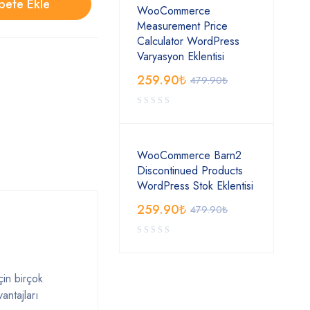
pete Ekle
WooCommerce
Measurement Price
Calculator WordPress
Varyasyon Eklentisi
259.90
₺
479.90
₺
WooCommerce Barn2
Discontinued Products
WordPress Stok Eklentisi
259.90
₺
479.90
₺
çin birçok
antajları