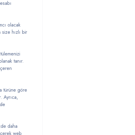
hesabı
ımcı olacak
size hızlı bir
tülemenizi
lanak tanır.
 içeren
ya türüne göre
r. Ayrıca,
lde
nizde daha
seçerek web