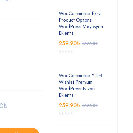
WooCommerce Extra
Product Options
WordPress Varyasyon
Eklentisi
259.90
₺
479.90
₺
WooCommerce YITH
Wishlist Premium
WordPress Favori
Eklentisi
90
₺
259.90
₺
479.90
₺