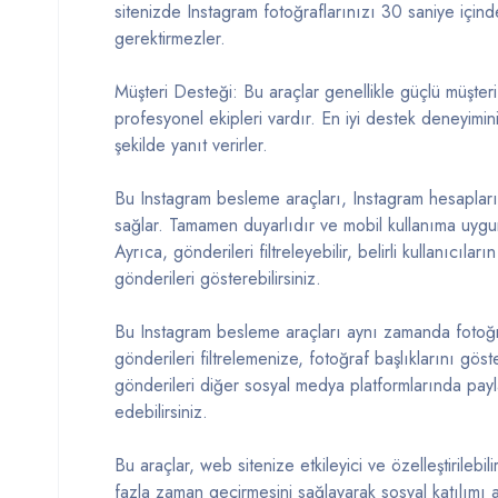
sitenizde Instagram fotoğraflarınızı 30 saniye içind
gerektirmezler.
Müşteri Desteği: Bu araçlar genellikle güçlü müşter
profesyonel ekipleri vardır. En iyi destek deneyimin
şekilde yanıt verirler.
Bu Instagram besleme araçları, Instagram hesaplar
sağlar. Tamamen duyarlıdır ve mobil kullanıma uygun
Ayrıca, gönderileri filtreleyebilir, belirli kullanıcıla
gönderileri gösterebilirsiniz.
Bu Instagram besleme araçları aynı zamanda fotoğra
gönderileri filtrelemenize, fotoğraf başlıklarını g
gönderileri diğer sosyal medya platformlarında payl
edebilirsiniz.
Bu araçlar, web sitenize etkileyici ve özelleştirilebi
fazla zaman geçirmesini sağlayarak sosyal katılımı a