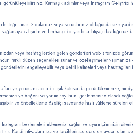
e görüntüleyebilirsiniz. Karmaşık adımlar veya Instagram Geliştirici 
i desteği sunar. Sorularınız veya sorunlarınız olduğunda size yard
i sağlamaya çalışırlar ve herhangi bir yardıma ihtiyaç duyduğunuzda 
ınızdan veya hashtag’lerden gelen gönderileri web sitenizde görün
dur, farklı düzen seçenekleri sunar ve özelleştirmeler yapmanıza o
rın gönderilerini engelleyebilir veya belirli kelimeleri veya hashtag’leri
fları ve yorumları açılır bir ışık kutusunda görüntülemenize, med
östermenize ve beğeni ve yorum sayılarını göstermenize olanak sağla
aşabilir ve önbellekleme özelliği sayesinde hızlı yükleme süreleri e
lir Instagram beslemeleri eklemenizi sağlar ve ziyaretçilerinizin site
rtırır. Kendi ihtiyaçlarınıza ve tercihlerinize göre en uygun olanı 