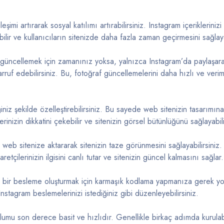
leşimi artırarak sosyal katılımı artırabilirsiniz. Instagram içeriklerini
ilir ve kullanıcıların sitenizde daha fazla zaman geçirmesini sağlayab
 güncellemek için zamanınız yoksa, yalnızca Instagram’da paylaşar
f edebilirsiniz. Bu, fotoğraf güncellemelerini daha hızlı ve veriml
ğiniz şekilde özelleştirebilirsiniz. Bu sayede web sitenizin tasarımın
rinizin dikkatini çekebilir ve sitenizin görsel bütünlüğünü sağlayabili
web sitenize aktararak sitenizin taze görünmesini sağlayabilirsiniz.
etçilerinizin ilgisini canlı tutar ve sitenizin güncel kalmasını sağlar.
bir besleme oluşturmak için karmaşık kodlama yapmanıza gerek yok
stagram beslemelerinizi istediğiniz gibi düzenleyebilirsiniz.
lumu son derece basit ve hızlıdır. Genellikle birkaç adımda kurulab