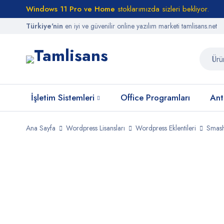
Windows 11 Pro ve Home
stoklarımızda sizleri bekliyor.
Türkiye'nin
en iyi ve güvenilir online yazılım marketi tamlisans.net
İşletim Sistemleri
Office Programları
Anti
Ana Sayfa
Wordpress Lisansları
Wordpress Eklentileri
Smash
STOKTA